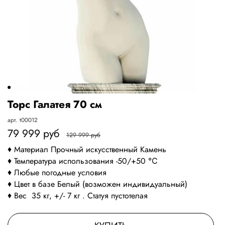
Торс Галатея 70 см
арт.
t00012
79 999 руб
129 999 руб
♦️
Материал
Прочный искусственный
Камень
♦️
Температура
использования
-
50
/+
50
℃
♦️
Любые погодные условия
♦️
Цвет
в базе Белый (возможен индивидуальный)
⠀⠀
♦️
Вес
35
кг
,
+
/
-
7 кг
.
Статуя пустотелая