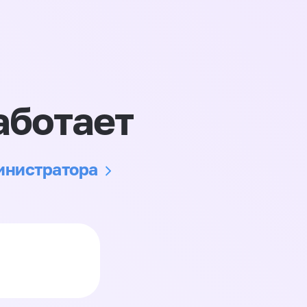
аботает
министратора