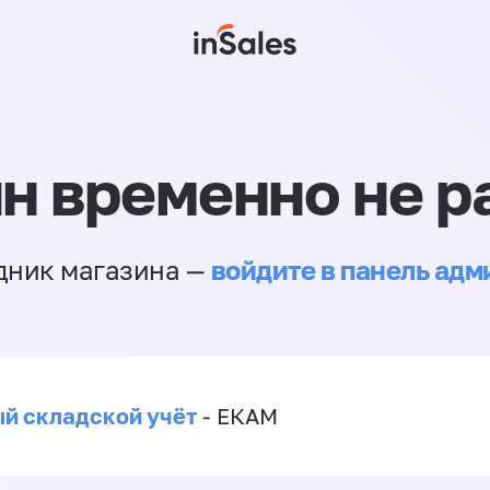
н временно не р
войдите в панель ад
дник магазина —
й складской учёт
- ЕКАМ