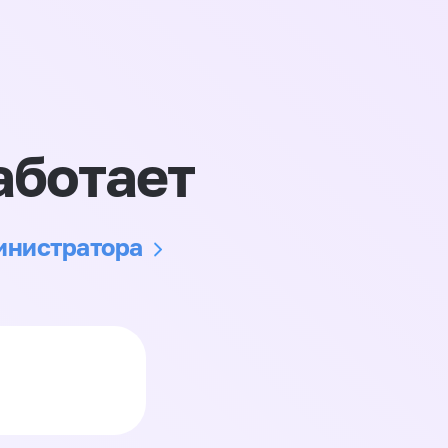
аботает
министратора