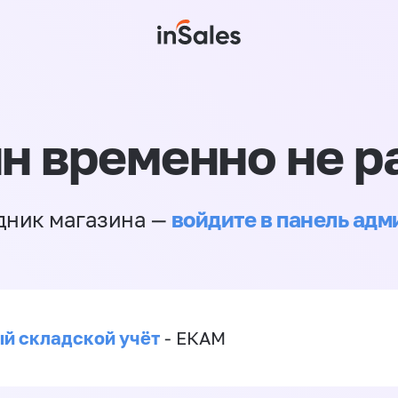
н временно не р
войдите в панель ад
дник магазина —
й складской учёт
- ЕКАМ